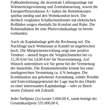
Fußbodenheizung, die dezentrale Lüftungsanlage mit
Wärmerückgewinnung und Zentralsteuerung, soweit die
Energieeffizienzklasse A+ halten die Betriebskosten
spürbar niedrig und den Wohnkomfort hoch. Die
dreifach verglasten Schallschutzfenster mit elektrischen
Rollläden sorgen ebenfalls für Komfort und Ruhe. Die
Rohinstallation für eine Photovoltaikanlage ist bereits
vorhanden.
Auch als Kapitalanlage geht die Rechnung auf. Die
Nachfrage nach Wohnraum in Kandel ist ungebrochen
hoch. Die Mietpreisentwicklung zeigt eine positive
Tendenz – aktuell liegen die Vergleichsmieten bei ca.
12,50 €/m² bis 14,00 €/m² für Neuvermietung. Auf
Wunsch unterstützen wir Sie gerne bei der Vermietung
der Immobilie. Die Bruttomietrendite könnte bei einer
marktgerechten Vermietung ca. 4 % betragen. Die
Kombination aus gehobener Ausstattung, solider Rendite
und Entwicklungspotenzial der Lage macht das Objekt
zu einer interessanten Kapitalanlage – oder zu Ihrem
neuen Zuhause mit Zukunft.
Jeder Stellplatz (2x) kostet 5.000,00 €, somit beträgt der
Gesamtkaufpreis 535.000,00 €.