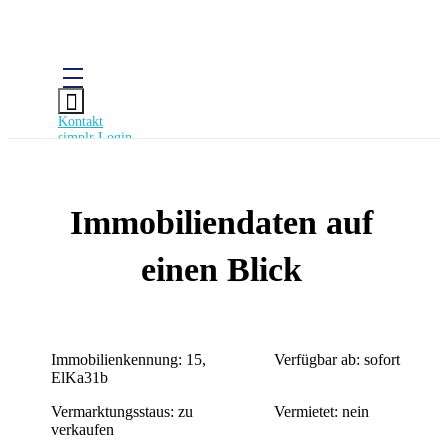
Baidenger Finanzberatung GmbH
Versicherungsmakler und Finanzberatung in Karlsruhe
Kontakt
simplr Login
BERATUNG & LEISTUNGEN
Immobiliendaten auf
FINANZPRODUKTE
einen Blick
APP & RECHNER
Immobilienkennung: 15,
Verfügbar ab: sofort
ElKa31b
KONTAKT
Vermarktungsstaus: zu
Vermietet: nein
verkaufen