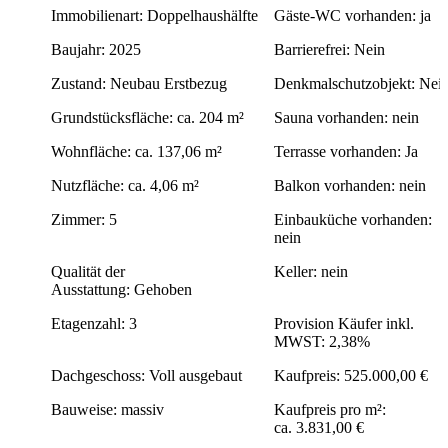
ÜBER UNS
Immobilienart: Doppelhaushälfte
Gäste-WC vorhanden: ja
Baujahr: 2025
Barrierefrei: Nein
TELEFON
Zustand: Neubau Erstbezug
Denkmalschutzobjekt: Nei
Grundstücksfläche: ca. 204 m²
Sauna vorhanden: nein
Wohnfläche: ca. 137,06 m²
Terrasse vorhanden: Ja
FINANZNEWS
Nutzfläche: ca. 4,06 m²
Balkon vorhanden: nein
Zimmer: 5
Einbauküche vorhanden:
IMPRESSUM
nein
Qualität der
Keller: nein
Ausstattung: Gehoben
DATENSCHUTZERKLÄRUNG
Etagenzahl: 3
Provision Käufer inkl.
MWST: 2,38%
Dachgeschoss: Voll ausgebaut
Kaufpreis: 525.000,00 €
Bauweise: massiv
Kaufpreis pro m²:
ca. 3.831,00 €