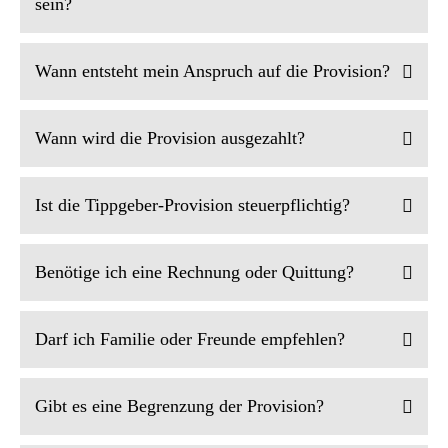
sein?
Wann entsteht mein Anspruch auf die Provision?
Wann wird die Provision ausgezahlt?
Ist die Tippgeber-Provision steuerpflichtig?
Benötige ich eine Rechnung oder Quittung?
Darf ich Familie oder Freunde empfehlen?
© 2026 Baidenger Finanzberatung GmbH, Richard-Wagner-Straße
9, 76185 Karlsruhe
Vertrag widerrufen
Gibt es eine Begrenzung der Provision?