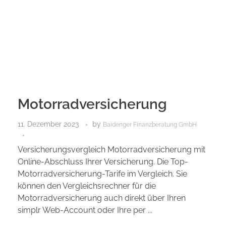
Motorradversicherung
11. Dezember 2023
by
Baidenger Finanzberatung GmbH
Versicherungsvergleich Motorradversicherung mit
Online-Abschluss Ihrer Versicherung. Die Top-
Motorradversicherung-Tarife im Vergleich. Sie
© 2026 Baidenger Finanzberatung GmbH, Richard-
können den Vergleichsrechner für die
Wagner-Straße 9, 76185 Karlsruhe
Motorradversicherung auch direkt über Ihren
Vertrag widerrufen
simplr Web-Account oder Ihre per ...