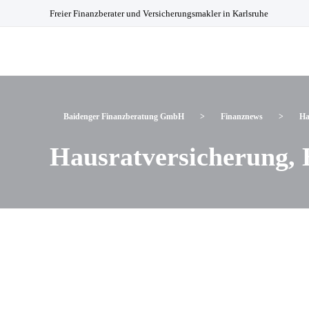
Freier Finanzberater und Versicherungsmakler in Karlsruhe
Baidenger Finanzberatung GmbH
Versicherungsmakler und Finanzberatung in Karlsruhe
Baidenger Finanzberatung GmbH
>
Finanznews
>
Ha
Hausratversicherung, 