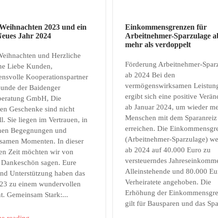
Weihnachten 2023 und ein
Einkommensgrenzen für
Neues Jahr 2024
Arbeitnehmer-Sparzulage a
mehr als verdoppelt
Weihnachten und Herzliche
Förderung Arbeitnehmer-Spar
e Liebe Kunden,
ab 2024 Bei den
ensvolle Kooperationspartner
vermögenswirksamen Leistun
eunde der Baidenger
ergibt sich eine positive Verä
beratung GmbH, Die
ab Januar 2024, um wieder m
ten Geschenke sind nicht
Menschen mit dem Sparanreiz
ll. Sie liegen im Vertrauen, in
erreichen. Die Einkommensgr
chen Begegnungen und
(Arbeitnehmer-Sparzulage) w
samen Momenten. In dieser
ab 2024 auf 40.000 Euro zu
hen Zeit möchten wir von
versteuerndes Jahreseinkomme
 Dankeschön sagen. Eure
Alleinstehende und 80.000 Eu
und Unterstützung haben das
Verheiratete angehoben. Die
023 zu einem wundervollen
Erhöhung der Einkommensgr
t. Gemeinsam Stark:...
gilt für Bausparen und das Spa