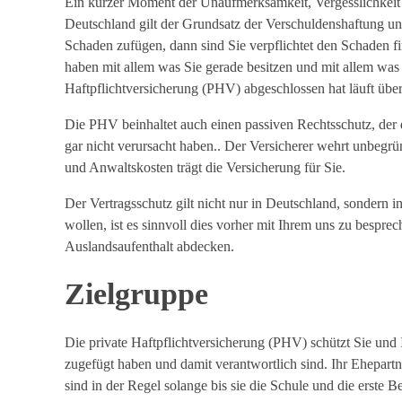
Ein kurzer Moment der Unaufmerksamkeit, Vergesslichkeit o
s
Deutschland gilt der Grundsatz der Verschuldenshaftung und
Schaden zufügen, dann sind Sie verpflichtet den Schaden fin
i
haben mit allem was Sie gerade besitzen und mit allem was 
Haftpflichtversicherung (PHV) abgeschlossen hat läuft über
c
Die PHV beinhaltet auch einen passiven Rechtsschutz, der d
h
gar nicht verursacht haben.. Der Versicherer wehrt unbegrün
und Anwaltskosten trägt die Versicherung für Sie.
e
Der Vertragsschutz gilt nicht nur in Deutschland, sondern i
r
wollen, ist es sinnvoll dies vorher mit Ihrem uns zu bespr
Auslandsaufenthalt abdecken.
u
Zielgruppe
n
g
Die private Haftpflichtversicherung (PHV) schützt Sie und 
,
zugefügt haben und damit verantwortlich sind. Ihr Ehepartne
sind in der Regel solange bis sie die Schule und die erste 