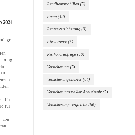
Renditeimmobilien
(5)
Rente
(12)
b 2024
Rentenversicherung
(9)
zulage
Riesterrente
(5)
gen
Risikovoranfrage
(10)
nderung
ehr
Versicherung
(5)
 zu
enzen
Versicherungsmakler
(84)
erden
Versicherungsmakler App simplr
(5)
n für
Versicherungsvergleiche
(60)
ro für
enzen
ren...