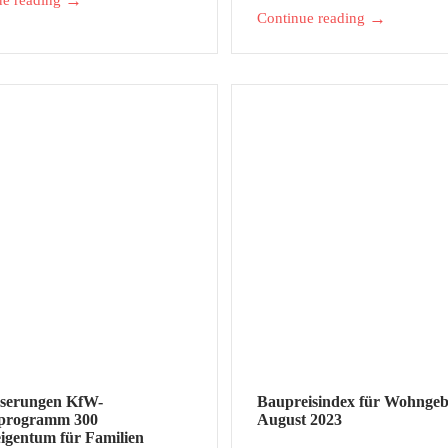
→
ue reading
→
Continue reading
sserungen KfW-
Baupreisindex für Wohnge
tprogramm 300
August 2023
gentum für Familien