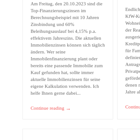
Am Freitag, den 20.10.2023 sind die
Endlich
Top-Finanzierungszinsen im
KfW-Kr
Berechnungsbeispiel mit 10 Jahren
Wohnei
Zinsbindung und 60%
der Rea
Beleihungsauslauf bei 4,15% p.a.
ausger
effektivem Jahreszins. Die aktuellen
Kredit
Immobilienzinsen können sich täglich
für Fam
ändern. Wer seine
definie
Immobilenfinanzierung plant oder
Antrags
bereits eine passende Immobilie zum
Privatp
Kauf gefunden hat, sollte immer
geförd
aktuelle Immobilienzinsen für seine
denen m
eigene Kalkulation verwenden. Ich
Jahre al
helfe Ihnen gerne dabei...
Contin
→
Continue reading