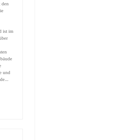
t den
ie
 ist im
über
hten
ebäude
e
e und
de...