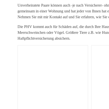
H
Unverheiratete Paare können auch -je nach Versicherer- ohn
a
gemeinsam in einer Wohnung und hat jeder von Ihnen hat 
Nehmen Sie mit mir Kontakt auf und Sie erfahren, wie Sie 
f
Die PHV kommt auch für Schäden auf, die durch Ihre Haust
t
Meerschweinchen oder Vögel. Größere Tiere z.B. wie Hunde
Haftpflichtversicherung absichern.
p
f
l
i
c
h
t