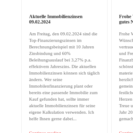
&
R
Aktuelle Immobilienzinsen
Frohe 
09.02.2024
gutes 
e
Am Freitag, den 09.02.2024 sind die
Frohe 
c
Top-Finanzierungszinsen im
Wünsch
Berechnungsbeispiel mit 10 Jahren
vertrau
h
Zinsbindung und 60%
und Fr
Beleihungsauslauf bei 3,27% p.a.
Finanz
t
effektivem Jahreszins. Die aktuellen
schöns
Immobilienzinsen können sich täglich
materie
ändern. Wer seine
herzli
Immobilenfinanzierung plant oder
gemein
bereits eine passende Immobilie zum
festlic
Kauf gefunden hat, sollte immer
Herzen
aktuelle Immobilienzinsen für seine
Treue 
eigene Kalkulation verwenden. Ich
Jahr 2
helfe Ihnen gerne dabei...
gemach