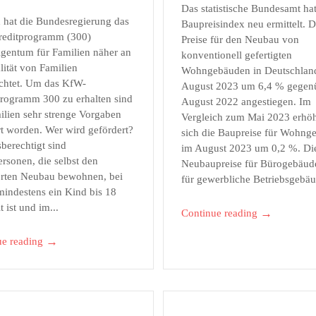
Das statistische Bundesamt ha
 hat die Bundesregierung das
Baupreisindex neu ermittelt. D
editprogramm (300)
Preise für den Neubau von
gentum für Familien näher an
konventionell gefertigten
lität von Familien
Wohngebäuden in Deutschland
ichtet. Um das KfW-
August 2023 um 6,4 % gegen
programm 300 zu erhalten sind
August 2022 angestiegen. Im
ilien sehr strenge Vorgaben
Vergleich zum Mai 2023 erhö
rt worden. Wer wird gefördert?
sich die Baupreise für Wohng
berechtigt sind
im August 2023 um 0,2 %. Di
ersonen, die selbst den
Neubaupreise für Bürogebäud
erten Neubau bewohnen, bei
für gewerbliche Betriebsgebäu
indestens ein Kind bis 18
t ist und im...
→
Continue reading
→
ue reading