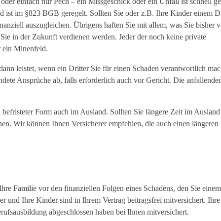
der einfach nur Pech – ein Missgeschick oder ein Unfall ist schnell g
 ist im §823 BGB geregelt. Sollten Sie oder z.B. Ihre Kinder einem Dr
anziell auszugleichen. Übrigens haften Sie mit allem, was Sie bisher v
Sie in der Zukunft verdienen werden. Jeder der noch keine private
 ein Minenfeld.
ann leistet, wenn ein Dritter Sie für einen Schaden verantwortlich mac
dete Ansprüche ab, falls erforderlich auch vor Gericht. Die anfallende
n befristeter Form auch im Ausland. Sollten Sie längere Zeit im Ausland
echen. Wir können Ihnen Versicherer empfehlen, die auch einen längeren
Ihre Familie vor den finanziellen Folgen eines Schadens, den Sie einem
r und Ihre Kinder sind in Ihrem Vertrag beitragsfrei mitversichert. Ihr
Berufsausbildung abgeschlossen haben bei Ihnen mitversichert.