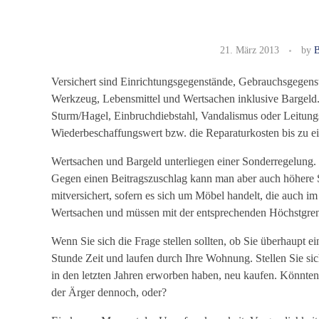
H
21. März 2013
by
B
a
Versichert sind Einrichtungsgegenstände, Gebrauchsgegens
u
Werkzeug, Lebensmittel und Wertsachen inklusive Bargeld. 
Sturm/Hagel, Einbruchdiebstahl, Vandalismus oder Leitung
s
Wiederbeschaffungswert bzw. die Reparaturkosten bis zu e
r
Wertsachen und Bargeld unterliegen einer Sonderregelung. 
Gegen einen Beitragszuschlag kann man aber auch höhere S
a
mitversichert, sofern es sich um Möbel handelt, die auch 
Wertsachen und müssen mit der entsprechenden Höchstgren
t
Wenn Sie sich die Frage stellen sollten, ob Sie überhaupt 
v
Stunde Zeit und laufen durch Ihre Wohnung. Stellen Sie si
in den letzten Jahren erworben haben, neu kaufen. Könnten
e
der Ärger dennoch, oder?
r