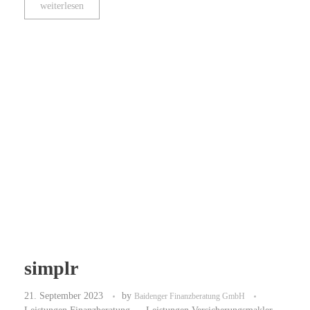
weiterlesen
simplr
21. September 2023
by
Baidenger Finanzberatung GmbH
Leistungen Finanzberatung
Leistungen Versicherungsmakler