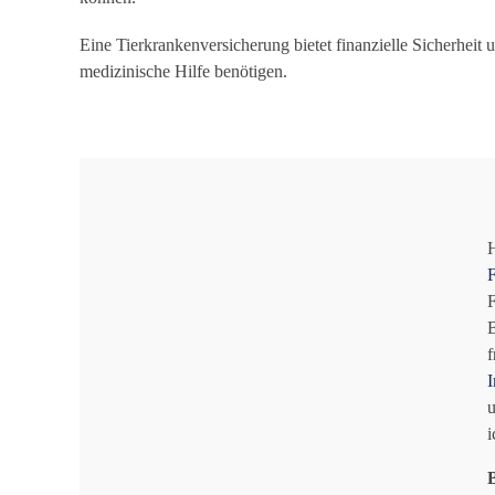
Eine Tierkrankenversicherung bietet finanzielle Sicherheit 
medizinische Hilfe benötigen.
H
F
F
B
f
I
u
i