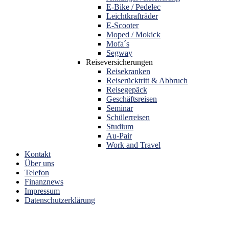
E-Bike / Pedelec
Leichtkrafträder
E-Scooter
Moped / Mokick
Mofa´s
Segway
Reiseversicherungen
Reisekranken
Reiserücktritt & Abbruch
Reisegepäck
Geschäftsreisen
Seminar
Schülerreisen
Studium
Au-Pair
Work and Travel
Kontakt
Über uns
Telefon
Finanznews
Impressum
Datenschutzerklärung