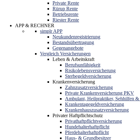
Private Rente
Rürup Rente
Betriebsrente
Riester Rente
APP & RECHNER
simplr APP
Neukundenregistrierung
Bestandsübertragung
Gegenangebote
Vergleich Versicherungen
Leben & Arbeitskraft
Berufsunfähigkeit
Risikolebensversicherung
Sterbegeldversicherung
Krankenversicherung
Zahnzusatzversicherung
Private Krankenversicherung PKV
Ambulant, Heilpraktiker, Sehhilfen &
Krankentagegeldversicherung
Krankenhauszusatzversicherung
Privater Haftpflichtschutz
Privathaftpflichtversicherung
Hundehalterhaftpflicht
Pferdehalterhaftpflicht
Haus- & Grundbesitzer