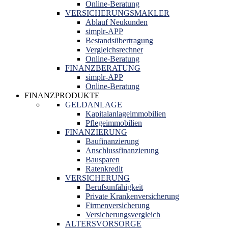
Online-Beratung
VERSICHERUNGSMAKLER
Ablauf Neukunden
simplr-APP
Bestandsübertragung
Vergleichsrechner
Online-Beratung
FINANZBERATUNG
simplr-APP
Online-Beratung
FINANZPRODUKTE
GELDANLAGE
Kapitalanlageimmobilien
Pflegeimmobilien
FINANZIERUNG
Baufinanzierung
Anschlussfinanzierung
Bausparen
Ratenkredit
VERSICHERUNG
Berufsunfähigkeit
Private Krankenversicherung
Firmenversicherung
Versicherungsvergleich
ALTERSVORSORGE