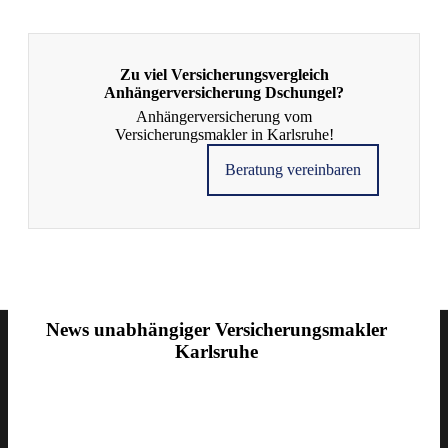
Zu viel Versicherungsvergleich
Anhängerversicherung Dschungel?
Anhängerversicherung vom
Versicherungsmakler in Karlsruhe!
Beratung vereinbaren
News unabhängiger Versicherungsmakler
© 2026 Baidenger Finanzberatung GmbH, Richard-Wagner-Straße
Karlsruhe
9, 76185 Karlsruhe
Vertrag widerrufen
Impressum
Datenschutzerklärung
Erstinformationen