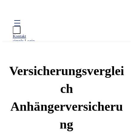
Baidenger Finanzberatung GmbH
Versicherungsmakler und Finanzberatung in Karlsruhe
Kontakt
simplr Login
BERATUNG & LEISTUNGEN
Versicherungsverglei
FINANZPRODUKTE
ch
APP & RECHNER
Anhängerversicheru
KONTAKT
ng