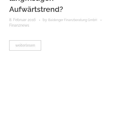
Aufwärtstrend?
8. Februar 2016
by
Baidenger Finanzberatung GmbH
Finanznews
weiterlesen