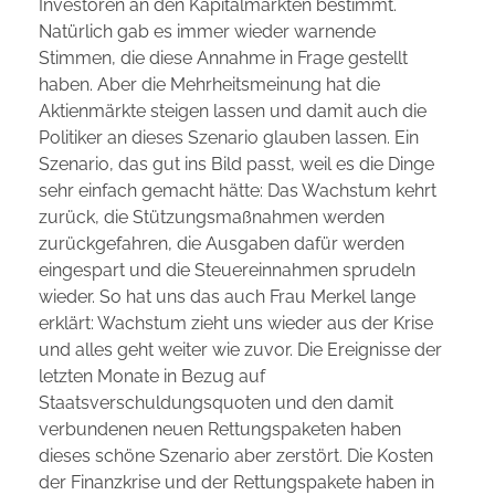
Investoren an den Kapitalmärkten bestimmt.
Natürlich gab es immer wieder warnende
i
Stimmen, die diese Annahme in Frage gestellt
o
haben. Aber die Mehrheitsmeinung hat die
Aktienmärkte steigen lassen und damit auch die
n
Politiker an dieses Szenario glauben lassen. Ein
Szenario, das gut ins Bild passt, weil es die Dinge
s
sehr einfach gemacht hätte: Das Wachstum kehrt
zurück, die Stützungsmaßnahmen werden
ä
zurückgefahren, die Ausgaben dafür werden
n
eingespart und die Steuereinnahmen sprudeln
wieder. So hat uns das auch Frau Merkel lange
g
erklärt: Wachstum zieht uns wieder aus der Krise
und alles geht weiter wie zuvor. Die Ereignisse der
s
letzten Monate in Bezug auf
Staatsverschuldungsquoten und den damit
t
verbundenen neuen Rettungspaketen haben
e
dieses schöne Szenario aber zerstört. Die Kosten
der Finanzkrise und der Rettungspakete haben in