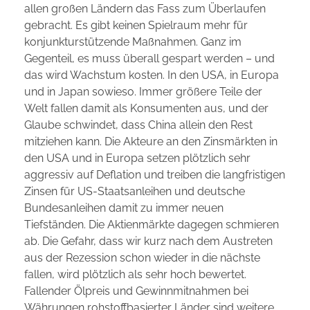
w
allen großen Ländern das Fass zum Überlaufen
gebracht. Es gibt keinen Spielraum mehr für
i
konjunkturstützende Maßnahmen. Ganz im
Gegenteil, es muss überall gespart werden – und
e
das wird Wachstum kosten. In den USA, in Europa
d
und in Japan sowieso. Immer größere Teile der
Welt fallen damit als Konsumenten aus, und der
e
Glaube schwindet, dass China allein den Rest
mitziehen kann. Die Akteure an den Zinsmärkten in
r
den USA und in Europa setzen plötzlich sehr
aggressiv auf Deflation und treiben die langfristigen
z
Zinsen für US-Staatsanleihen und deutsche
u
Bundesanleihen damit zu immer neuen
Tiefständen. Die Aktienmärkte dagegen schmieren
r
ab. Die Gefahr, dass wir kurz nach dem Austreten
aus der Rezession schon wieder in die nächste
ü
fallen, wird plötzlich als sehr hoch bewertet.
Fallender Ölpreis und Gewinnmitnahmen bei
c
Währungen rohstoffbasierter Länder sind weitere