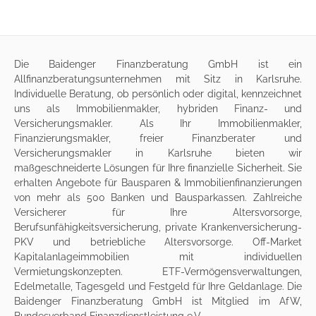
Die
Baidenger Finanzberatung GmbH
ist ein
Allfinanzberatungsunternehmen mit Sitz in Karlsruhe.
Individuelle Beratung, ob persönlich oder digital, kennzeichnet
uns als
Immobilienmakler
, hybriden Finanz- und
Versicherungsmakler. Als Ihr Immobilienmakler,
Finanzierungsmakler, freier Finanzberater und
Versicherungsmakler in Karlsruhe bieten wir
maßgeschneiderte Lösungen für Ihre finanzielle Sicherheit. Sie
erhalten Angebote für
Bausparen
&
Immobilienfinanzierungen
von mehr als 500 Banken und Bausparkassen. Zahlreiche
Versicherer für Ihre
Altersvorsorge
,
Berufsunfähigkeitsversicherung
,
private Krankenversicherung-
PKV
und
betriebliche Altersvorsorge
. Off-Market
Kapitalanlageimmobilien
mit individuellen
Vermietungskonzepten. ETF-Vermögensverwaltungen,
Edelmetalle, Tagesgeld und Festgeld für Ihre Geldanlage. Die
Baidenger Finanzberatung GmbH ist Mitglied im AfW,
Bundesverband Finanzdienstleistung e.V.