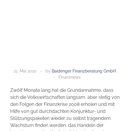
R
21. Mai 2010
by
Baidenger Finanzberatung GmbH
Finanznews
e
Zwölf Monate lang hat die Grundannahme, dass
z
sich die Volkswirtschaften langsam, aber stetig von
e
den Folgen der Finanzkrise 2008 erholen und mit
Hilfe von gut durchdachten Konjunktur- und
s
Stützungspaketen wieder zu selbst tragendem
Wachstum finden werden, das Handeln der
s