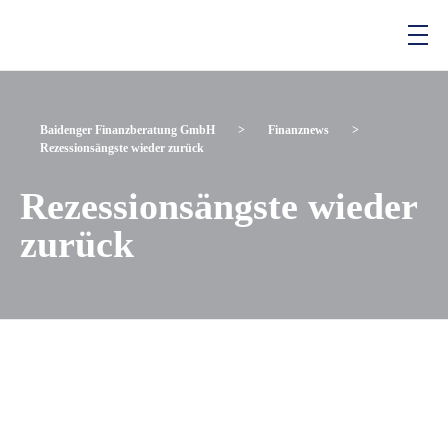
Baidenger Finanzberatung GmbH
Versicherungsmakler und Finanzberatung in Karlsruhe
Baidenger Finanzberatung GmbH
>
Finanznews
>
Rezessionsängste wieder zurück
Rezessionsängste wieder
zurück