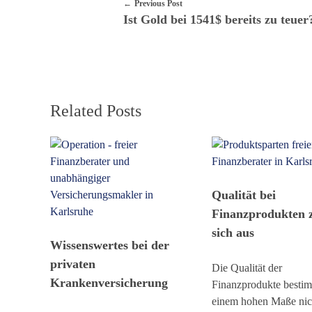
Previous Post
t
Ist Gold bei 1541$ bereits zu teuer
L
e
b
Related Posts
e
n
!
Qualität bei
Finanzprodukten z
sich aus
Wissenswertes bei der
privaten
Die Qualität der
Krankenversicherung
Finanzprodukte bestim
einem hohen Maße nic