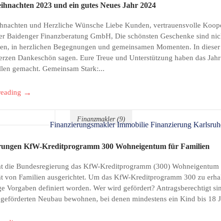
ihnachten 2023 und ein gutes Neues Jahr 2024
Einfamilienhaus
(5)
ETW
(5)
hnachten und Herzliche Wünsche Liebe Kunden, vertrauensvolle Koope
er Baidenger Finanzberatung GmbH, Die schönsten Geschenke sind nicht
Finanzberater
(107)
uen, in herzlichen Begegnungen und gemeinsamen Momenten. In dieser 
Finanzberatung
(107)
erzen Dankeschön sagen. Eure Treue und Unterstützung haben das Jah
len gemacht. Gemeinsam Stark:...
Finanzierung
(44)
→
reading
Finanzierungsmakler
(59)
Finanzmakler
(9)
Firmenversicherung
(7)
rungen KfW-Kreditprogramm 300 Wohneigentum für Familien
Fondsrente
(8)
at die Bundesregierung das KfW-Kreditprogramm (300) Wohneigentum f
tät von Familien ausgerichtet. Um das KfW-Kreditprogramm 300 zu erhal
Forward Darlehen
(6)
ge Vorgaben definiert worden. Wer wird gefördert? Antragsberechtigt si
 geförderten Neubau bewohnen, bei denen mindestens ein Kind bis 18 Jah
freie Finanzberatung
(90)