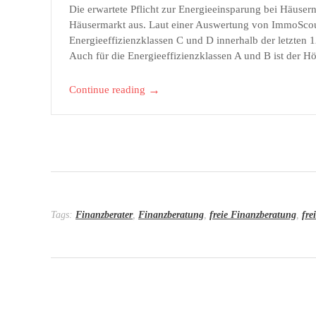
m
Die erwartete Pflicht zur Energieeinsparung bei Häusern
Häusermarkt aus. Laut einer Auswertung von ImmoScout
i
Energieeffizienzklassen C und D innerhalb der letzten 
Auch für die Energieeffizienzklassen A und B ist der Hö
t
→
Continue reading
t
e
l
n
t
Tags:
Finanzberater
,
Finanzberatung
,
freie Finanzberatung
,
fre
ö
t
e