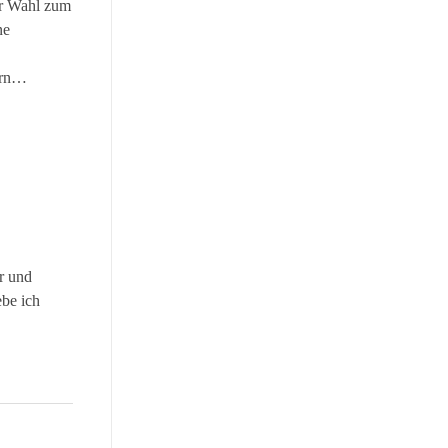
ner Wahl zum
ne
ern…
r und
ebe ich