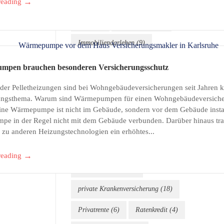
→
freier Finanzberater
(90)
reading
Gold
(9)
Immobilien
(13)
Immobiliendarlehen
(9)
Immobilienfinanzierung
(42)
pen brauchen besonderen Versicherungsschutz
Immobilienkredit
(8)
oder Pelletheizungen sind bei Wohngebäudeversicherungen seit Jahren k
ungsthema. Warum sind Wärmepumpen für einen Wohngebäudeversiche
Immobilienmakler
(11)
Eine Wärmepumpe ist nicht im Gebäude, sondern vor dem Gebäude install
e in der Regel nicht mit dem Gebäude verbunden. Darüber hinaus 
Karlsruhe
(168)
Kredit
(9)
 zu anderen Heizungstechnologien ein erhöhtes...
Neubau
(10)
→
reading
Online-Beratung
(7)
private Krankenversicherung
(18)
Privatrente
(6)
Ratenkredit
(4)