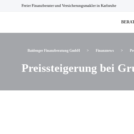
Freier Finanzberater und Versicherungsmakler in Karlsruhe
BERA
Baidenger Finanzberatung GmbH
Versicherungsmakler und Finanzberatung in Karlsruhe
Baidenger Finanzberatung GmbH
>
Finanznews
>
Pr
Preissteigerung bei G