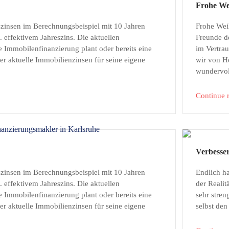
Frohe We
szinsen im Berechnungsbeispiel mit 10 Jahren
Frohe Wei
effektivem Jahreszins. Die aktuellen
Freunde d
 Immobilenfinanzierung plant oder bereits eine
im Vertra
r aktuelle Immobilienzinsen für seine eigene
wir von H
wundervol
Continue 
Verbesse
szinsen im Berechnungsbeispiel mit 10 Jahren
Endlich h
effektivem Jahreszins. Die aktuellen
der Reali
 Immobilenfinanzierung plant oder bereits eine
sehr stren
r aktuelle Immobilienzinsen für seine eigene
selbst den