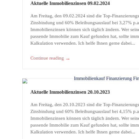
Aktuelle Immobilienzinsen 09.02.2024
e
Am Freitag, den 09.02.2024 sind die Top-Finanzierung
r
Zinsbindung und 60% Beleihungsauslauf bei 3,27% p.a. 
Immobilienzinsen können sich täglich ändern. Wer seine
u
passende Immobilie zum Kauf gefunden hat, sollte imme
Kalkulation verwenden. Ich helfe Ihnen gerne dabei...
n
→
Continue reading
g
b
e
Aktuelle Immobilienzinsen 20.10.2023
i
Am Freitag, den 20.10.2023 sind die Top-Finanzierung
Zinsbindung und 60% Beleihungsauslauf bei 4,15% p.a. 
G
Immobilienzinsen können sich täglich ändern. Wer seine
r
passende Immobilie zum Kauf gefunden hat, sollte imme
Kalkulation verwenden. Ich helfe Ihnen gerne dabei...