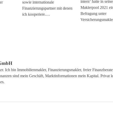
intern‘ hatte in sei
er
sowie internationale
Maklerpool 2021 ei
Finanzierungspartner mit denen
Befragung unter
ich kooperiere.…
Versicherungsmakl
g GmbH
r. Ich bin Immobilienmakler, Finanzierungsmakler, freier Finanzberate
inanzen sind mein Geschäft, Marktinformationen mein Kapital. Privat l
es.