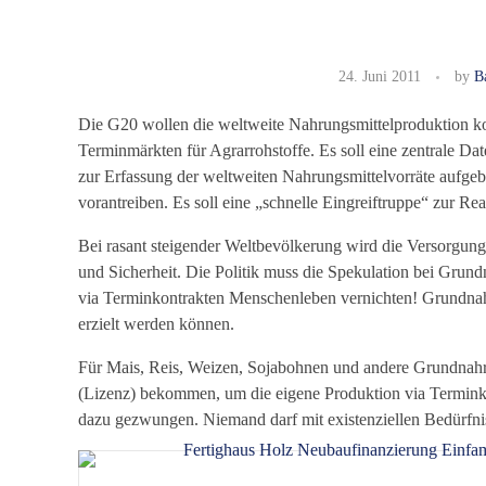
P
24. Juni 2011
by
B
r
Die G20 wollen die weltweite Nahrungsmittelproduktion koord
e
Terminmärkten für Agrarrohstoffe. Es soll eine zentrale D
zur Erfassung der weltweiten Nahrungsmittelvorräte aufg
i
vorantreiben. Es soll eine „schnelle Eingreiftruppe“ zur R
s
Bei rasant steigender Weltbevölkerung wird die Versorgung
und Sicherheit. Die Politik muss die Spekulation bei Grund
s
via Terminkontrakten Menschenleben vernichten! Grundnahr
erzielt werden können.
t
Für Mais, Reis, Weizen, Sojabohnen und andere Grundnahr
e
(Lizenz) bekommen, um die eigene Produktion via Terminko
dazu gezwungen. Niemand darf mit existenziellen Bedürfnis
i
g