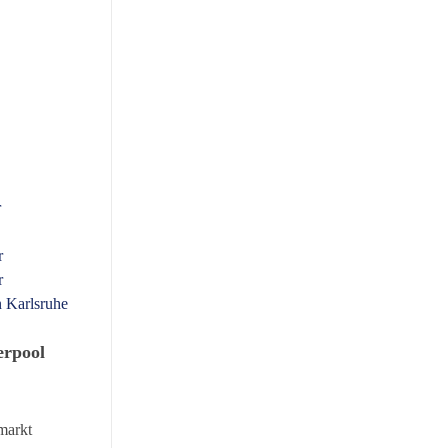
rpool
-markt