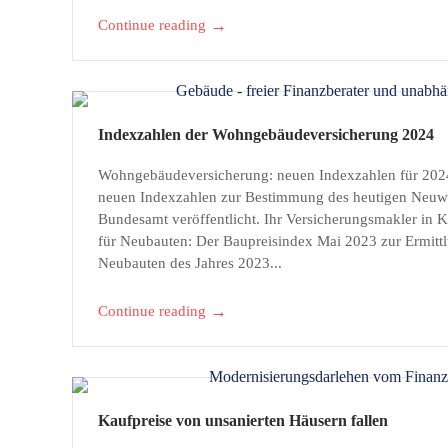
u
→
Continue reading
n
d
n
Indexzahlen der Wohngebäudeversicherung 2024
a
Wohngebäudeversicherung: neuen Indexzahlen für 2024 
neuen Indexzahlen zur Bestimmung des heutigen Neuwer
h
Bundesamt veröffentlicht. Ihr Versicherungsmakler in K
für Neubauten: Der Baupreisindex Mai 2023 zur Ermitt
r
Neubauten des Jahres 2023...
u
→
Continue reading
n
g
s
Kaufpreise von unsanierten Häusern fallen