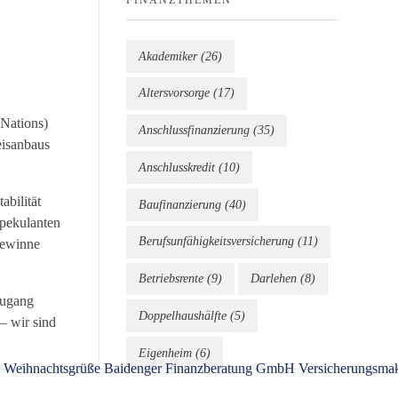
Akademiker
(26)
Altersvorsorge
(17)
 Nations)
Anschlussfinanzierung
(35)
eisanbaus
Anschlusskredit
(10)
abilität
Baufinanzierung
(40)
Spekulanten
Berufsunfähigkeitsversicherung
(11)
Gewinne
Betriebsrente
(9)
Darlehen
(8)
zugang
Doppelhaushälfte
(5)
– wir sind
Eigenheim
(6)
Eigentumswohnung
(5)