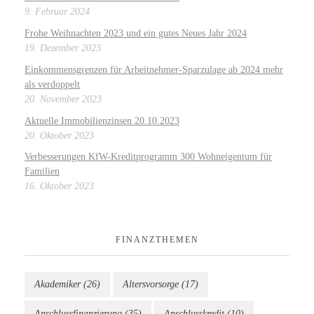
9. Februar 2024
Frohe Weihnachten 2023 und ein gutes Neues Jahr 2024
19. Dezember 2023
Einkommensgrenzen für Arbeitnehmer-Sparzulage ab 2024 mehr
als verdoppelt
20. November 2023
Aktuelle Immobilienzinsen 20.10.2023
20. Oktober 2023
Verbesserungen KfW-Kreditprogramm 300 Wohneigentum für
Familien
16. Oktober 2023
FINANZTHEMEN
Akademiker
(26)
Altersvorsorge
(17)
Anschlussfinanzierung
(35)
Anschlusskredit
(10)