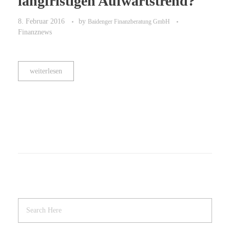
langfristigen Aufwärtstrend?
8. Februar 2016
by
Baidenger Finanzberatung GmbH
Finanznews
weiterlesen